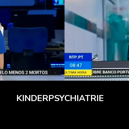
KINDERPSYCHIATRIE
opsychiatrie) umfasst in der Regel einen multidisziplinären Beha
 Unterstützung und psychoedukative Maßnahmen einschließt.
handlung wird individuell an die jeweiligen Bedürfnisse angepasst