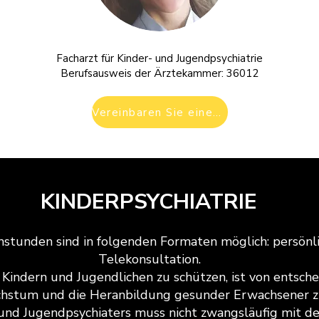
Facharzt für Kinder- und Jugendpsychiatrie
Berufsausweis der Ärztekammer: 36012
Vereinbaren Sie einen Termin
KINDERPSYCHIATRIE
hstunden sind in folgenden Formaten möglich: persönlic
Telekonsultation.
 Kindern und Jugendlichen zu schützen, ist von entsc
stum und die Heranbildung gesunder Erwachsener zu
 und Jugendpsychiaters muss nicht zwangsläufig mit d